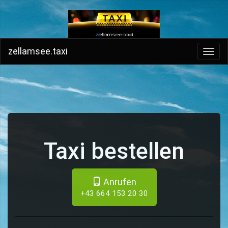
zellamsee.taxi
Toggl
navig
Taxi bestellen
Anrufen
+43 664 153 20 30