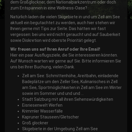
dem Großglockner, dem Nationalparkzentrum oder doch
zum Entspannen in eine Wellness-Oase?
Natürlich laden die vielen Skigebiete in und um Zell am See
aktuell ein begutachtet zu werden, auch hier stehen wir
Ihnen gerne mit Tips zur Seite. Das hätten wir fast
vergessen: bei uns wird nicht geraucht und auf Sauberkeit
sowie Diskretion wird oberste Priorität gelegt.
Wir freuen uns auf Ihren Anruf oder Ihre Email!
Hier ein paar Ausflugsziele, die Sie interessieren könnten.
Auf Wunsch warten wir gerne auf Sie. Bitte informieren Sie
uns bei Ihrer Buchung, vielen Dank.
Zell am See: Schmittenhöhe, Areitbahn, einladende
Badeplätze um den Zeller See, Kulinarisches in Zell
am See, Sportmöglichkeiten in Zell am See im Winter
sowie im Sommer und und und ...
Stadt Salzburg mit all ihren Sehenswürdigkeiten
Eisriesenwelt Werfen
Krimmler Wasserfälle
Kapruner Stauseen/Gletscher
Groß glockner
Skigebiete in der Umgebung Zell am See